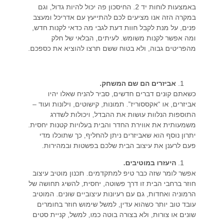
באמצעות לוחות יד 2. החיסכון פה יכול להיות גדול, וגם
במקרה הזה אנו מציעים לכם להתייעץ עם אדריכל ומעצב
פנים, על מנת לקבל חוות דעת לגבי מה כדאי לקנות חדש,
ומה אפשר לקנות משומש. לעיתים, הבלאי של חלק
מהפריטים גבוה, ולא בטוח ששם תרצו להוציא את כספכם.
אביזרים הם שם המשחק.
כשאתם קונים דברים חדשים, סביר להניח שאלו יהיו
אביזרים, או “אקססוריז”. תמונות, קישוטים, וילונות ועוד –
התוספות הנלוות עושות את ההבדל, ויכולות לשדרג
משמעותית את אווירת החדר והבית בעלויות קטנות יחסית.
יתרון נוסף הוא שאביזרים ניתן להחליף, כך שתוכלו מדי
פעם לרענן את עיצוב הבית שלכם בפשטות ובמהירות.
היעזרו במוטיבים.
אפשר לומר שזה כבר טיפ למתקדמים. תכנון מוטיב עיצוב
חוזר ברחבי הבית זו דרך פשוטה, יחסית, להשיג תחושה של
הרמוניה ואחדות, גם עם רעיונות עיצוביים שונים. המוטיב
עובד טוב יותר כשהוא עדין, למשל שימוש חוזר בחומרים
שונים או צורות, ולא בצורה בוטה כמו, למשל, קניית סטים