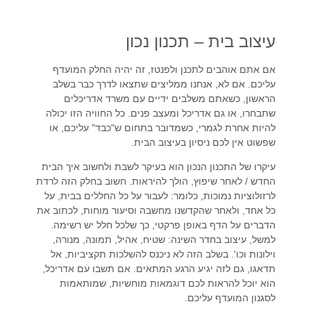
עיצוב בית – תכנון נכון
אם אתם אוהבים לתכנן ולפנטז, זה יהיה החלק המועדף
עליכם. אם לא, אנחנו ממליצים שתצאו לדרך כבר בשלב
הראשון, כשאתם משלבים ידיים עם משרד אדריכלים
שתבחרו, או גם אדריכל ומעצב פנים. כל החוויה הזו יכולה
להיות אחרת לגמרי, כשמדובר בתחום ש"כבד" עליכם, או
שפשוט אין לכם ניסיון בעיצוב הבית.
עיקרו של התכנון הנכון הוא בעיקר לשבת ולחשוב איך הבית
החדש / לאחר שיפוץ, הולך להיראות. חשוב בחלק הזה לרדת
לרזולוציות נמוכות, כלומר: לעבור על כל החללים בבית, על
כל אחד, ולאחר שהקדשנו מחשבה וסיעור מוחות, לכתוב את
הדברים על הדף באופן פרקטי, כך שלכל חלל יש רשימה.
למשל, עיצוב בחדר השינה: שטיח, אהיל, תמונה, מנורה,
וילונות וכו'. בשלב הזה לא ניכנס להשלכות תקציביות, אל
תדאגו, גם לזה יגיע הרגע המתאים. אם תשבו עם אדריכל,
הוא יוכל להראות לכם דוגמאות מוחשיות, שמותאמות
לסגנון המועדף עליכם.