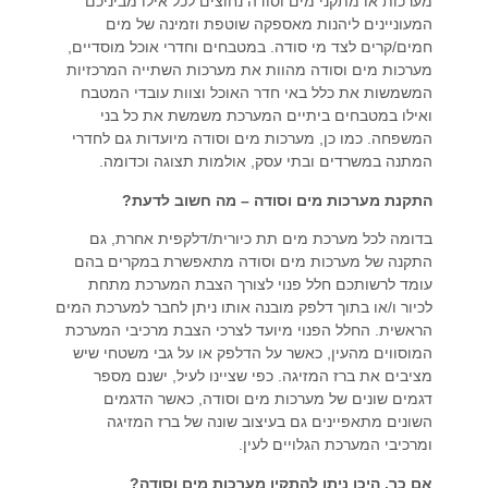
מערכות או מתקני מים וסודה נחוצים לכל אילו מביניכם
המעוניינים ליהנות מאספקה שוטפת וזמינה של מים
חמים/קרים לצד מי סודה. במטבחים וחדרי אוכל מוסדיים,
מערכות מים וסודה מהוות את מערכות השתייה המרכזיות
המשמשות את כלל באי חדר האוכל וצוות עובדי המטבח
ואילו במטבחים ביתיים המערכת משמשת את כל בני
המשפחה. כמו כן, מערכות מים וסודה מיועדות גם לחדרי
המתנה במשרדים ובתי עסק, אולמות תצוגה וכדומה.
התקנת מערכות מים וסודה – מה חשוב לדעת?
בדומה לכל מערכת מים תת כיורית/דלקפית אחרת, גם
התקנה של מערכות מים וסודה מתאפשרת במקרים בהם
עומד לרשותכם חלל פנוי לצורך הצבת המערכת מתחת
לכיור ו/או בתוך דלפק מובנה אותו ניתן לחבר למערכת המים
הראשית. החלל הפנוי מיועד לצרכי הצבת מרכיבי המערכת
המוסווים מהעין, כאשר על הדלפק או על גבי משטחי שיש
מציבים את ברז המזיגה. כפי שציינו לעיל, ישנם מספר
דגמים שונים של מערכות מים וסודה, כאשר הדגמים
השונים מתאפיינים גם בעיצוב שונה של ברז המזיגה
ומרכיבי המערכת הגלויים לעין.
אם כך, היכן ניתן להתקין מערכות מים וסודה?